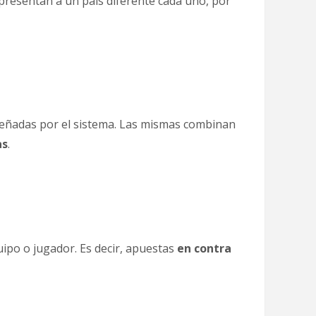
epresentan a un país diferente cada uno, por
iseñadas por el sistema. Las mismas combinan
as
.
uipo o jugador. Es decir, apuestas
en contra