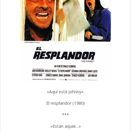
«Aquí está Johnny».
El resplandor (1980)
***
«Están aquiiií…»