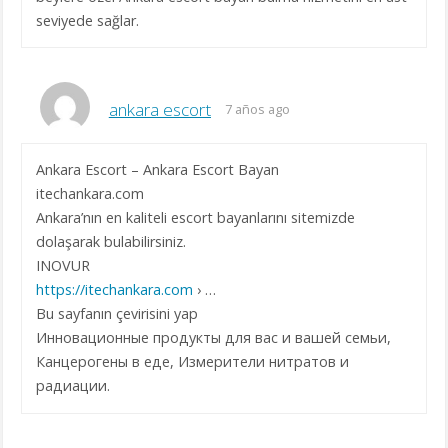
seviyede sağlar.
ankara escort
7 años ago
Ankara Escort – Ankara Escort Bayan
itechankara.com
Ankara’nın en kaliteli escort bayanlarını sitemizde
dolaşarak bulabilirsiniz.
INOVUR
https://itechankara.com
› …
Bu sayfanın çevirisini yap
Инновационные продукты для вас и вашей семьи,
Канцерогены в еде, Измерители нитратов и
радиации.